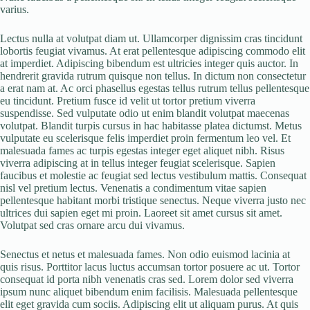
varius.
Lectus nulla at volutpat diam ut. Ullamcorper dignissim cras tincidunt
lobortis feugiat vivamus. At erat pellentesque adipiscing commodo elit
at imperdiet. Adipiscing bibendum est ultricies integer quis auctor. In
hendrerit gravida rutrum quisque non tellus. In dictum non consectetur
a erat nam at. Ac orci phasellus egestas tellus rutrum tellus pellentesque
eu tincidunt. Pretium fusce id velit ut tortor pretium viverra
suspendisse. Sed vulputate odio ut enim blandit volutpat maecenas
volutpat. Blandit turpis cursus in hac habitasse platea dictumst. Metus
vulputate eu scelerisque felis imperdiet proin fermentum leo vel. Et
malesuada fames ac turpis egestas integer eget aliquet nibh. Risus
viverra adipiscing at in tellus integer feugiat scelerisque. Sapien
faucibus et molestie ac feugiat sed lectus vestibulum mattis. Consequat
nisl vel pretium lectus. Venenatis a condimentum vitae sapien
pellentesque habitant morbi tristique senectus. Neque viverra justo nec
ultrices dui sapien eget mi proin. Laoreet sit amet cursus sit amet.
Volutpat sed cras ornare arcu dui vivamus.
Senectus et netus et malesuada fames. Non odio euismod lacinia at
quis risus. Porttitor lacus luctus accumsan tortor posuere ac ut. Tortor
consequat id porta nibh venenatis cras sed. Lorem dolor sed viverra
ipsum nunc aliquet bibendum enim facilisis. Malesuada pellentesque
elit eget gravida cum sociis. Adipiscing elit ut aliquam purus. At quis