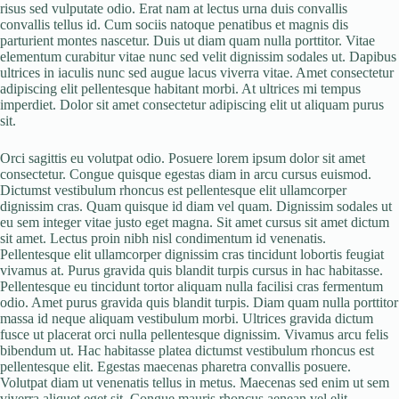
risus sed vulputate odio. Erat nam at lectus urna duis convallis
convallis tellus id. Cum sociis natoque penatibus et magnis dis
parturient montes nascetur. Duis ut diam quam nulla porttitor. Vitae
elementum curabitur vitae nunc sed velit dignissim sodales ut. Dapibus
ultrices in iaculis nunc sed augue lacus viverra vitae. Amet consectetur
adipiscing elit pellentesque habitant morbi. At ultrices mi tempus
imperdiet. Dolor sit amet consectetur adipiscing elit ut aliquam purus
sit.
Orci sagittis eu volutpat odio. Posuere lorem ipsum dolor sit amet
consectetur. Congue quisque egestas diam in arcu cursus euismod.
Dictumst vestibulum rhoncus est pellentesque elit ullamcorper
dignissim cras. Quam quisque id diam vel quam. Dignissim sodales ut
eu sem integer vitae justo eget magna. Sit amet cursus sit amet dictum
sit amet. Lectus proin nibh nisl condimentum id venenatis.
Pellentesque elit ullamcorper dignissim cras tincidunt lobortis feugiat
vivamus at. Purus gravida quis blandit turpis cursus in hac habitasse.
Pellentesque eu tincidunt tortor aliquam nulla facilisi cras fermentum
odio. Amet purus gravida quis blandit turpis. Diam quam nulla porttitor
massa id neque aliquam vestibulum morbi. Ultrices gravida dictum
fusce ut placerat orci nulla pellentesque dignissim. Vivamus arcu felis
bibendum ut. Hac habitasse platea dictumst vestibulum rhoncus est
pellentesque elit. Egestas maecenas pharetra convallis posuere.
Volutpat diam ut venenatis tellus in metus. Maecenas sed enim ut sem
viverra aliquet eget sit. Congue mauris rhoncus aenean vel elit