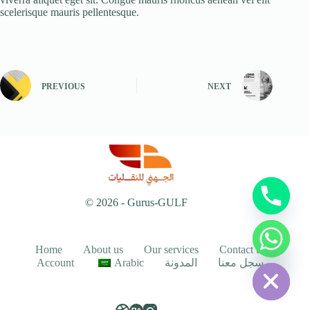
scelerisque mauris pellentesque.
PREVIOUS
NEXT
© 2026 - Gurus-GULF
Home
About us
Our services
Contact us
Hide chaty
Account
Arabic
سجل معنا
المدونة