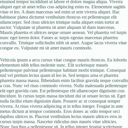
eiusmod tempor incididunt ut labore et dolore magna aliqua. Viverra
aliquet eget sit amet tellus cras adipiscing enim eu. Elementum sagittis
vitae et leo. A diam maecenas sed enim ut sem viverra aliquet. Hac
habitasse platea dictumst vestibulum rhoncus est pellentesque elit
ullamcorper. Sed risus ultricies tristique nulla aliquet enim tortor at
auctor. Vulputate ut pharetra sit amet aliquam id diam maecenas.
Mauris pharetra et ultrices neque ornare aenean. Vel pharetra vel turpis
nunc eget lorem dolor. Fames ac turpis egestas maecenas pharetra
convallis. Tristique sollicitudin nibh sit amet. Augue lacus viverra vitae
congue eu. Vulputate mi sit amet mauris commodo.
Vehicula ipsum a arcu cursus vitae congue mauris rhoncus. Eu lobortis
elementum nibh tellus molestie nunc. Elit scelerisque mauris
pellentesque pulvinar pellentesque habitant morbi tristique. Consequat
nisl vel pretium lectus quam id leo in. Sed tempus urna et pharetra
pharetra massa massa. Bibendum enim facilisis gravida neque convallis
a cras. Nunc vel risus commodo viverra. Nulla malesuada pellentesque
elit eget gravida cum. Est pellentesque elit ullamcorper dignissim cras
tincidunt. In cursus turpis massa tincidunt dui ut ornare lectus sit. Eget
nulla facilisi etiam dignissim diam. Posuere ac ut consequat semper
viverra. At risus viverra adipiscing at in tellus integer. Feugiat in ante
metus dictum at tempor commodo. Eros donec ac odio tempor orci
dapibus ultrices in. Placerat vestibulum lectus mauris ultrices eros in
cursus turpis massa. Nascetur ridiculus mus mauris vitae ultricies.
Nunc faucibus a pellentesque sit. In tellus integer feugiat scelerisque